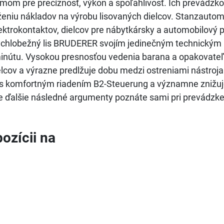
mom pre precíznosť, výkon a spoľahlivosť. Ich prevádzko
íženiu nákladov na výrobu lisovaných dielcov. Stanzauto
lektrokontaktov, dielcov pre nábytkársky a automobilový p
Rýchlobežný lis BRUDERER svojím jedinečným technický
minútu. Vysokou presnosťou vedenia barana a opakovate
elcov a výrazne predlžuje dobu medzi ostreniami nástroj
e s komfortným riadením B2-Steuerung a významne znižuj
te ďalšie následné argumenty poznáte sami pri prevádzk
ozícii na