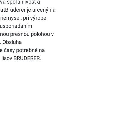
vá spoľahlivosť a
matBruderer je určený na
riemysel, pri výrobe
m usporiadaním
ľnou presnou polohou v
a. Obsluha
e časy potrebné na
e lisov BRUDERER.