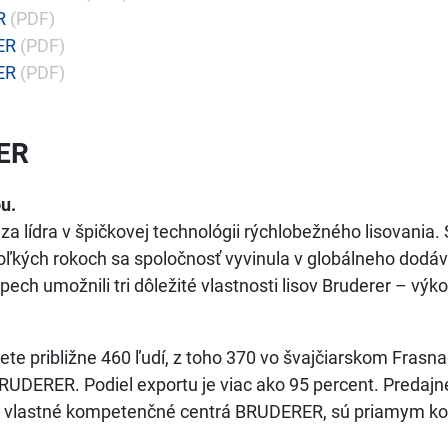
R
(PDF)
ER
(PDF)
ER
(PDF)
ER
u.
a lídra v špičkovej technológii rýchlobežného lisovania. 
oľkých rokoch sa spoločnosť vyvinula v globálneho dodáv
h umožnili tri dôležité vlastnosti lisov Bruderer – výkon
 približne 460 ľudí, z toho 370 vo švajčiarskom Frasn
RUDERER. Podiel exportu je viac ako 95 percent. Predajn
ako vlastné kompetenčné centrá BRUDERER, sú priamym k