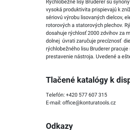
Rýchlobežné lisy Bruderer sú synony
vysoká produktivita prispievajú k zn
sériovú výrobu lisovaných dielcov, e
rotorových a statorových plechov. 
dosahuje rýchlosť 2000 zdvihov za 
dolnej úvrati zaručuje precíznosť di
rýchlobežného lisu Bruderer pracuj
prestavenie nástroja. Uvedené a eš
Tlačené katalógy k disp
Telefón: +420 577 607 315
E-mail: office@konturatools.cz
Odkazy