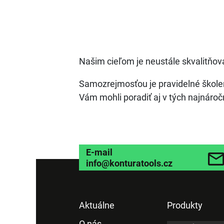
Našim cieľom je neustále skvalitňo
Samozrejmosťou je pravidelné škole
Vám mohli poradiť aj v tých najnáročn
E-mail
info@konturatools.cz
Aktuálne
Produkty
O nás