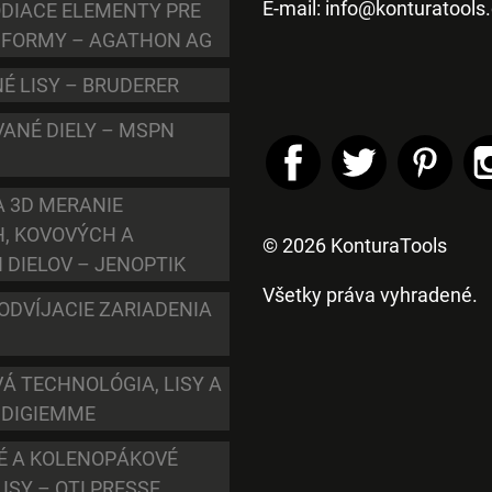
E-mail:
info@konturatools
ODIACE ELEMENTY PRE
 FORMY – AGATHON AG
É LISY – BRUDERER
ANÉ DIELY – MSPN
A 3D MERANIE
, KOVOVÝCH A
© 2026 KonturaTools
 DIELOV – JENOPTIK
Všetky práva vyhradené.
ODVÍJACIE ZARIADENIA
Á TECHNOLÓGIA, LISY A
 DIGIEMME
É A KOLENOPÁKOVÉ
LISY – OTI PRESSE