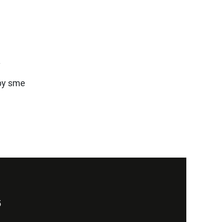
.
aby sme
5