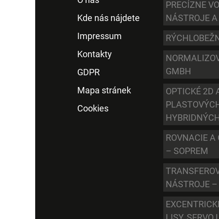
PRECÍZNE V
Kde nás nájdete
NÁSTROJE A
Impressum
RÝCHLOBEŽN
Kontakty
NORMALIZOV
GMBH
GDPR
Mapa stránek
OPTICKÉ 2D 
PLASTOVÝCH
Cookies
HYBRIDNÝCH
ROVNACIE A 
– SOPREM
TRANSFEROV
NÁSTROJE –
EXCENTRICK
LISY, SERVO 