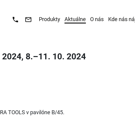
Produkty
Aktuálne
O nás
Kde nás ná
024, 8.–11. 10. 2024
RA TOOLS v pavilóne B/45.